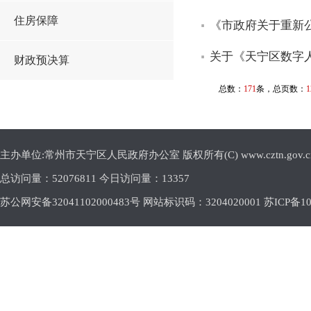
住房保障
《市政府关于重新
关于《天宁区数字
财政预决算
总数：
171
条，总页数：
1
主办单位:常州市天宁区人民政府办公室 版权所有(C) www.cztn.gov.cn E-m
总访问量：
52076811 今日访问量：
13357
苏公网安备32041102000483号 网站标识码：3204020001
苏ICP备10