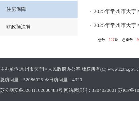
住房保障
2025年常州市天
2025年常州市天
财政预决算
总数：
127
条，总页数：
9
主办单位:常州市天宁区人民政府办公室 版权所有(C) www.cztn.gov.cn E-m
总访问量：
52086025 今日访问量：
4320
苏公网安备32041102000483号 网站标识码：3204020001
苏ICP备10