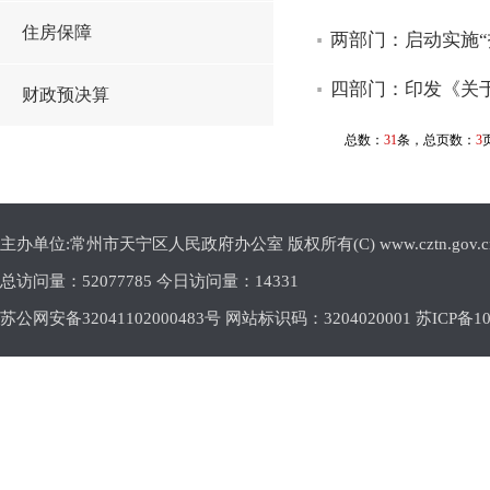
住房保障
两部门：启动实施“
四部门：印发《关
财政预决算
总数：
31
条，总页数：
3
主办单位:常州市天宁区人民政府办公室 版权所有(C) www.cztn.gov.cn E-m
总访问量：
52077785 今日访问量：
14331
苏公网安备32041102000483号 网站标识码：3204020001
苏ICP备10