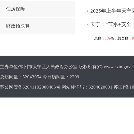
住房保障
2025年上半年天
天宁：“节水+安全
财政预决算
总数：
109
条，总页数：
8
主办单位:常州市天宁区人民政府办公室 版权所有(C) www.cztn.gov.cn E-m
总访问量：
52043054 今日访问量：
2299
苏公网安备32041102000483号 网站标识码：3204020001
苏ICP备10