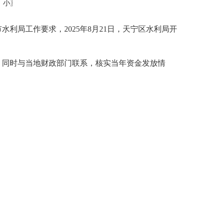
中
小
〗
市水利局工作要求，
2025
年
8
月
21
日，
天宁区水利局
开
，同时与当地财政部门联系，核实当年资金发放情