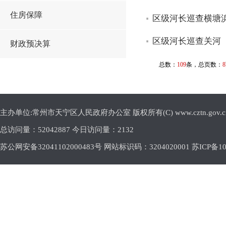
住房保障
区级河长巡查横塘
区级河长巡查关河
财政预决算
总数：
109
条，总页数：
8
主办单位:常州市天宁区人民政府办公室 版权所有(C) www.cztn.gov.cn E-m
总访问量：
52042887 今日访问量：
2132
苏公网安备32041102000483号 网站标识码：3204020001
苏ICP备10