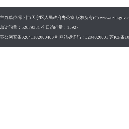
主办单位:常州市天宁区人民政府办公室 版权所有(C) www.cztn.gov.cn E-m
总访问量：
52079381 今日访问量：
15927
苏公网安备32041102000483号 网站标识码：3204020001
苏ICP备10