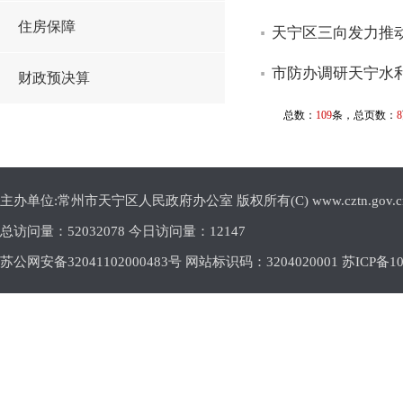
住房保障
天宁区三向发力推
市防办调研天宁水
财政预决算
总数：
109
条，总页数：
8
主办单位:常州市天宁区人民政府办公室 版权所有(C) www.cztn.gov.cn E-m
总访问量：
52032078 今日访问量：
12147
苏公网安备32041102000483号 网站标识码：3204020001
苏ICP备10