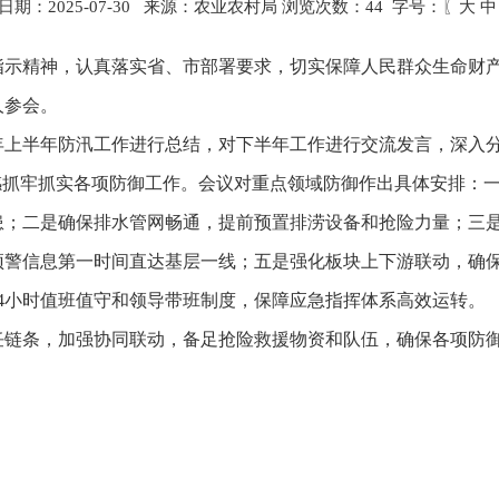
日期：2025-07-30 来源：农业农村局 浏览次数：
44
字号：〖
大
中
示精神，认真落实省、市部署要求，切实保障人民群众生命财产
人参会。
025年上半年防汛工作进行总结，对下半年工作进行交流发言，深
感抓牢抓实各项防御工作。会议对重点领域防御作出具体安排：
患；二是确保排水管网畅通，提前预置排涝设备和抢险力量；三
预警信息第一时间直达基层一线；五是强化板块上下游联动，确
4小时值班值守和领导带班制度，保障应急指挥体系高效运转。
链条，加强协同联动，备足抢险救援物资和队伍，确保各项防御