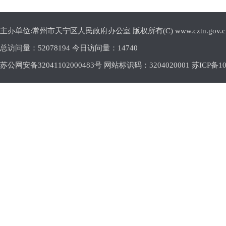
主办单位:常州市天宁区人民政府办公室 版权所有(C) www.cztn.gov.cn E-m
总访问量：
52078194 今日访问量：
14740
苏公网安备32041102000483号 网站标识码：3204020001
苏ICP备10