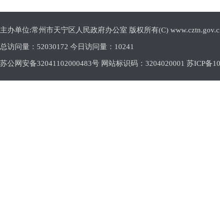
主办单位:常州市天宁区人民政府办公室 版权所有(C) www.cztn.gov.cn E-m
总访问量：
52030172 今日访问量：
10241
苏公网安备32041102000483号 网站标识码：3204020001
苏ICP备10