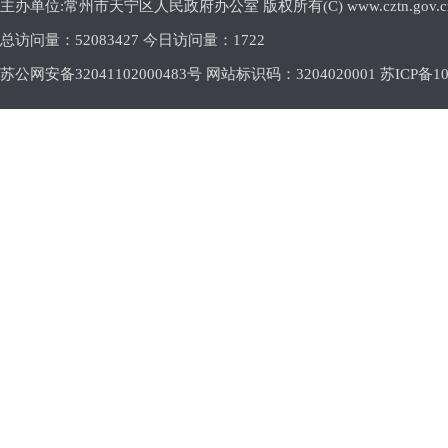
主办单位:常州市天宁区人民政府办公室 版权所有(C) www.cztn.gov.cn E-m
总访问量：
52083427 今日访问量：
1722
苏公网安备32041102000483号 网站标识码：3204020001
苏ICP备10