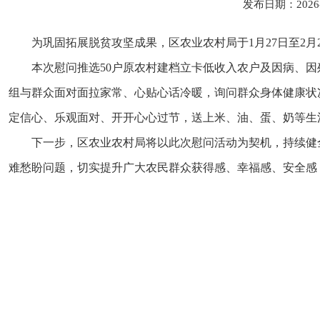
发布日期：2026
为巩固拓展脱贫攻坚成果，区农业农村局于
1
月
27
日至
2
月
本次慰问
推选
50
户
原
农村
建档立卡低收入农户
及
因病、因
组与群众面对面拉家常、心贴心话冷暖，询问群众身体健康状
定信心、乐观面对、开开心心过节，送上米、油、蛋、奶等生
下一步，区农业农村局将以此次慰问活动为契机，持续健
难愁盼问题，切实提升广大农民群众获得感、幸福感、安全感