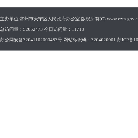
主办单位:常州市天宁区人民政府办公室 版权所有(C) www.cztn.gov.cn E-m
总访问量：
52052473 今日访问量：
11718
苏公网安备32041102000483号 网站标识码：3204020001
苏ICP备10