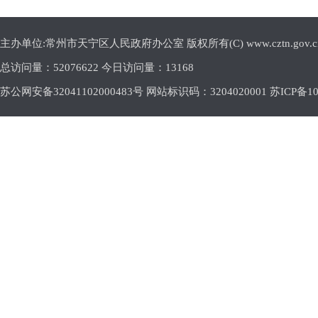
主办单位:常州市天宁区人民政府办公室 版权所有(C) www.cztn.gov.cn E-m
总访问量：
52076622 今日访问量：
13168
苏公网安备32041102000483号 网站标识码：3204020001
苏ICP备10