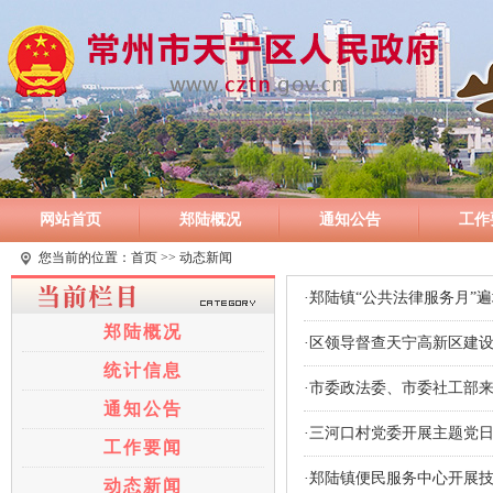
网站首页
郑陆概况
通知公告
工作
您当前的位置：
首页
>> 动态新闻
·郑陆镇“公共法律服务月”遍
郑陆概况
·区领导督查天宁高新区建
统计信息
·市委政法委、市委社工部
通知公告
·三河口村党委开展主题党
工作要闻
·郑陆镇便民服务中心开展
动态新闻