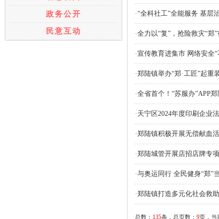
政务公开
·“全科社工”全能服务 基层
民意互动
·全力以“复”，抢险救灾“郑
·宣传教育进集市 网络安全“
·郑陆镇举办“郑·工匠”起
·全省首个！“苏服办”APP
·天宁区2024年度印刷企
·郑陆镇积极开展无偿献血
·郑陆城管开展店招店牌专
·与奥运同行 全民健身“郑”
·郑陆镇打造多元化社会救
总数：
135
条，总页数：
9
页，当