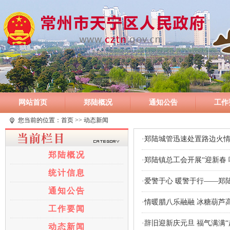
网站首页
郑陆概况
通知公告
工作
您当前的位置：
首页
>> 动态新闻
·郑陆城管迅速处置路边火情
郑陆概况
·郑陆镇总工会开展“迎新春 
统计信息
·爱警于心 暖警于行——郑
通知公告
·情暖腊八乐融融 冰糖葫芦
工作要闻
·辞旧迎新庆元旦 福气满满“
动态新闻