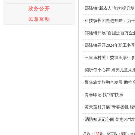
政务公开
·郑陆镇“新农人”能力提升
民意互动
·科技镇长团走进郑陆：为干
·郑陆镇开展“百团进百万
·郑陆镇召开2024年职工冬
·三皇庙村关工委组织学生
·倾听每个心声 点亮儿童未
·聚焦农文旅融合发展 助推
·青春印记 找“稻”快乐
·黄天荡村开展“青春扬帆 绿
·消防知识记心间 防患未“燃
总数：
135
条，总页数：
9
页，当