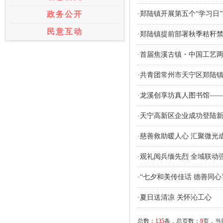
政务公开
·郑陆镇开展第五个“学习日
民意互动
·郑陆镇提前部署秋季秸秆
·首届焦溪古镇・中国工艺
·共青团常州市天宁区郑陆
·龙溪创享坊真人图书馆—
·天宁高新区企业成功登陆
·慈善救助暖人心 汇聚微光
·观礼阅兵缅先烈 全域联动
·“七夕和美传佳话 德善同
·夏日送清凉 关怀沁工心
总数：
135
条，总页数：
9
页，当