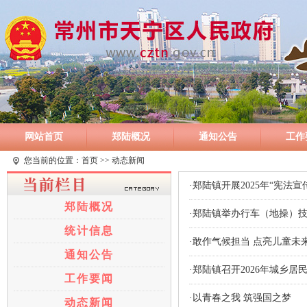
网站首页
郑陆概况
通知公告
工作
您当前的位置：
首页
>> 动态新闻
·郑陆镇开展2025年“宪法宣
郑陆概况
·郑陆镇举办行车（地操）
统计信息
·敢作气候担当 点亮儿童未
通知公告
·郑陆镇召开2026年城乡
工作要闻
·以青春之我 筑强国之梦
动态新闻