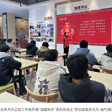
联合常州天正技工学校开展“温暖秋冬”系列活动之“辞旧迎新庆元旦 福气满满