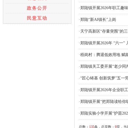
政务公开
·郑陆镇开展2026年职工趣
民意互动
·郑陆“新AI镇长”上岗
·天宁高新区“存量突围”的三
·郑陆镇开展2026年 “六一
·梧岗村：腾退低效用地 赋
·郑陆镇关工委开展“老少同
·“匠心铸基 创新筑梦”五
·郑陆镇开展2026年企业职
·郑陆镇开展“把郑陆读给你
·郑陆实验小学开展“护苗20
总数：
135
条，总页数：
9
页，当