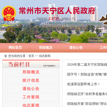
网站首页
郑陆概况
通知公告
工作
您当前的位置：
首页
>> 动态新闻
·2026年第二届天宁区郑陆
郑陆概况
·国字号！郑陆这场“村晚”
统计信息
·焦溪翠冠梨即将上市！
通知公告
·郑陆镇召开“农村养老服务
工作要闻
·郑陆镇开展“郑说理响”理
动态新闻