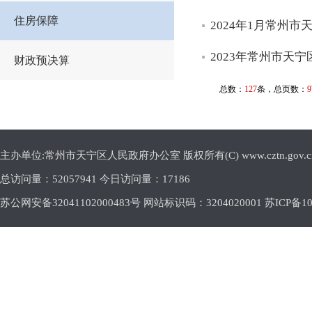
住房保障
2024年1月常州
2023年常州市天
财政预决算
总数：
127
条，总页数：
9
主办单位:常州市天宁区人民政府办公室 版权所有(C) www.cztn.gov.cn E-m
总访问量：
52057941 今日访问量：
17186
苏公网安备32041102000483号 网站标识码：3204020001
苏ICP备10