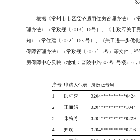
发
根据《常州市市区经济适用住房管理办法》（常政
理办法》（常政规〔2013〕16号）、《市政府关
知》（常住建〔2022〕163 号）、《关于进一步
保障管理办法》（常政规〔2025〕5号）等文件，
房保障中心反映（地址：晋陵中路607号1号楼216，电话
序号
申请人代表
身份证号码
1
顾桂秀
3204**********0424
2
王丽娟
3204**********1044
3
朱梅芳
3204**********0229
4
郑斌
3204**********0216