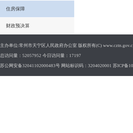
住房保障
财政预决算
主办单位:常州市天宁区人民政府办公室 版权所有(C) www.cztn.gov.cn E-m
总访问量：
52057952 今日访问量：
17197
苏公网安备32041102000483号 网站标识码：3204020001
苏ICP备10