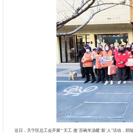
近日，天宁区总工会开展“‘天工·惠’百碗羊汤暖‘新’人”活动