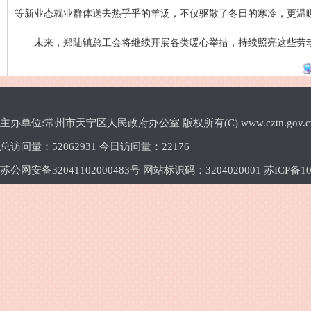
等新业态就业群体送去热乎乎的羊汤，不仅驱散了冬日的寒冷，更温
未来，郑陆镇总工会将继续开展各类暖心举措，持续照亮这些劳
主办单位:常州市天宁区人民政府办公室 版权所有(C) www.cztn.gov.cn E-m
总访问量：
52062931 今日访问量：
22176
苏公网安备32041102000483号 网站标识码：3204020001
苏ICP备10