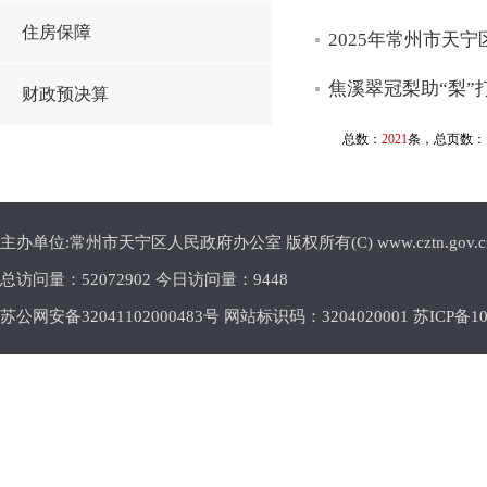
住房保障
2025年常州市天
焦溪翠冠梨助“梨”
财政预决算
总数：
2021
条，总页数：
主办单位:常州市天宁区人民政府办公室 版权所有(C) www.cztn.gov.cn E-m
总访问量：
52072902 今日访问量：
9448
苏公网安备32041102000483号 网站标识码：3204020001
苏ICP备10