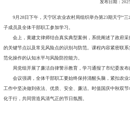
发布日期：202
9
月
28
日下午，天宁区农业农村局组织举办第
23
期天宁
“
三
子成员及全体干部职工参加
学习
。
会上，
黄建文律师结合真实典型案例，系统阐述了政府采
的关键节点以及常见风险点的识别与防范。课程内容紧密联系
范化操作的认知水平与风险防控能力。
局党组
开展
了
廉洁自律警示教育，
学习
通报了市纪委发布
会议强调，全体干部职工要始终保持清醒头脑，
紧扣农业
工作中坚决做到依法、优质、安全、廉洁。时值国庆中秋双节
化于行，共同
营造
风清气正的节日氛围。