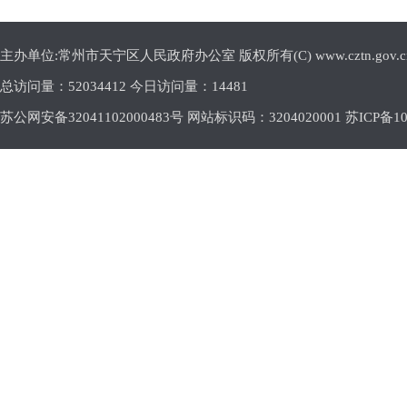
主办单位:常州市天宁区人民政府办公室 版权所有(C) www.cztn.gov.cn E-m
总访问量：
52034412 今日访问量：
14481
苏公网安备32041102000483号 网站标识码：3204020001
苏ICP备10