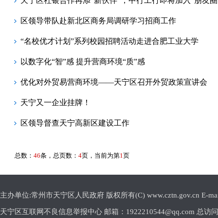
天宁区社银合作再添“新伙伴”，中行工行即将加入“朋友圈
区领导带队赴新北区商务局调研学习招商工作
“名校优才计划”系列校园招聘活动走进合肥工业大学
以数字化“智”感 提升营商环境“质”感
优化对外贸易营商环境——天宁区召开外贸政策宣讲会
天宁又一企业挂牌！
区领导督查天宁高新区建设工作
总数：
46
条，总页数：
4
页，当前为第
1
页
主办单位:常州市天宁区人民政府 版权所有(C) www.cztn.gov.cn E-mail:c
天宁区互联网不良信息举报中心 邮箱：1922210544@qq.com 总访