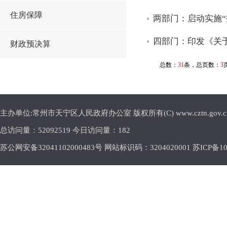
住房保障
两部门：启动实施“
四部门：印发《关
财政预决算
总数：
31
条，总页数：
3
主办单位:常州市天宁区人民政府办公室 版权所有(C) www.cztn.gov.cn E-m
总访问量：
52092519 今日访问量：
182
苏公网安备32041102000483号 网站标识码：3204020001
苏ICP备10