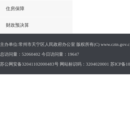
住房保障
财政预决算
主办单位:常州市天宁区人民政府办公室 版权所有(C) www.cztn.gov.cn E-m
总访问量：
52060402 今日访问量：
19647
苏公网安备32041102000483号 网站标识码：3204020001
苏ICP备10