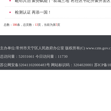
毗邻共治 聚势赋能丨“双城三地”村社区书记齐聚开发区
检测认证 再添一国！
总数：
186
条，总页数：
13
页，当前为第
5
页
主办单位:常州市天宁区人民政府办公室 版权所有(C) www.cztn.gov.cn E-m
总访问量：
52031661 今日访问量：
11730
苏公网安备32041102000483号 网站标识码：3204020001
苏ICP备10