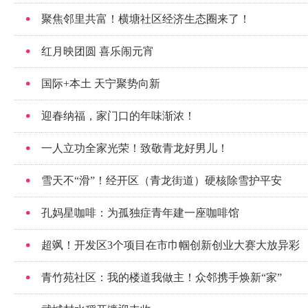
聚焦邻里共富！横塘社区经济生态圈来了！
红月映团圆 喜乐闹元宵
国际+本土 天宁聚势向新
迎春纳福，家门口的年味渐浓！
一人立功全家光荣！致敬青龙好男儿！
雪天不“滑”！经开区（青龙街道）硬核除雪护平安
孔妈星咖啡：为孤独症青年建一座咖啡馆
超飒！开发区3个项目在市巾帼创新创业大赛大放异彩
青竹苑社区：我的楼道我做主！众邻携手焕新“家”