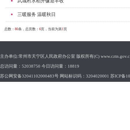
武城村水稻开镰迎丰收
三暖服务 温暖秋日
总数：
80
条，总页数：
6
页，当前为第
1
页
主办单位:常州市天宁区人民政府办公室 版权所有(C) www.cztn.gov.cn E-m
总访问量：
52038750 今日访问量：
18819
苏公网安备32041102000483号 网站标识码：3204020001
苏ICP备10