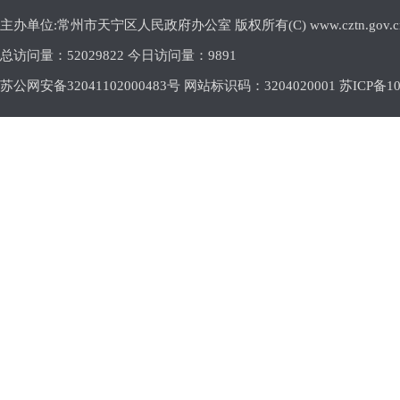
主办单位:常州市天宁区人民政府办公室 版权所有(C) www.cztn.gov.cn E-m
总访问量：
52029822 今日访问量：
9891
苏公网安备32041102000483号 网站标识码：3204020001
苏ICP备10