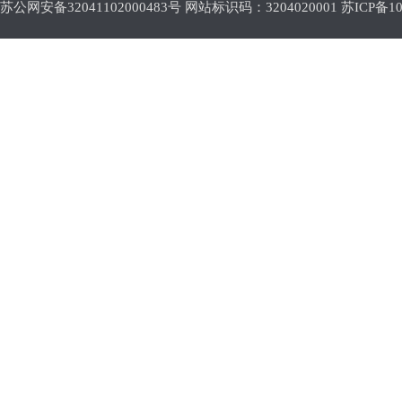
苏公网安备32041102000483号 网站标识码：3204020001
苏ICP备10