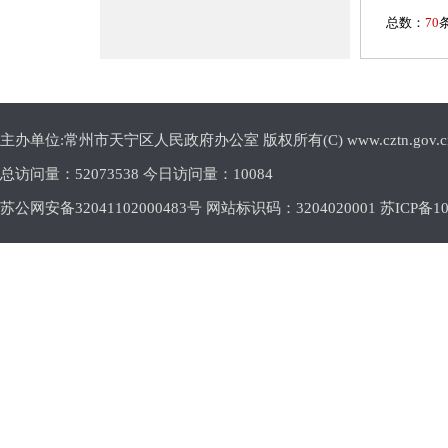
主办单位:常州市天宁区人民政府办公室 版权所有(C) www.cztn.gov.cn E-m
总访问量：
52073538 今日访问量：
10084
苏公网安备32041102000483号 网站标识码：3204020001
苏ICP备10