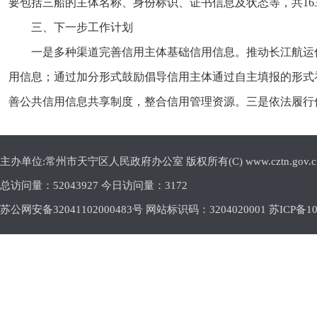
要包括三船的主体名称、身份标识、证书信息及状态等，共16
三、下一步工作计划
一是多种渠道完善信用主体基础信用信息。推动长江航运
用信息；通过加分形式鼓励倡导信用主体通过自主填报的形式
善公共信用信息共享制度，整合信用管理资源。三是依法履行
主办单位:常州市天宁区人民政府办公室 版权所有(C) www.cztn.gov.cn E-m
总访问量：
52043927 今日访问量：
3172
苏公网安备32041102000483号 网站标识码：3204020001
苏ICP备10