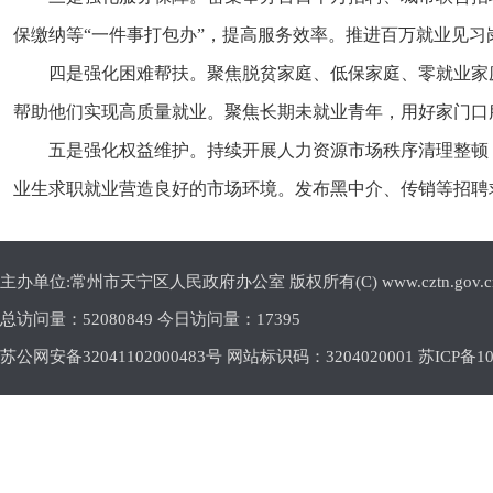
保缴纳等“一件事打包办”，提高服务效率。推进百万就业见
四是强化困难帮扶。聚焦脱贫家庭、低保家庭、零就业家
帮助他们实现高质量就业。聚焦长期未就业青年，用好家门口服
五是强化权益维护。持续开展人力资源市场秩序清理整顿
业生求职就业营造良好的市场环境。发布黑中介、传销等招聘
主办单位:常州市天宁区人民政府办公室 版权所有(C) www.cztn.gov.cn E-m
总访问量：
52080849 今日访问量：
17395
苏公网安备32041102000483号 网站标识码：3204020001
苏ICP备10