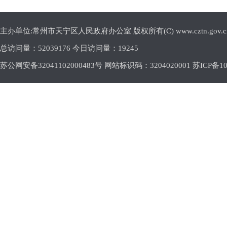
主办单位:常州市天宁区人民政府办公室 版权所有(C) www.cztn.gov.cn E-m
总访问量：
52039176 今日访问量：
19245
苏公网安备32041102000483号 网站标识码：3204020001
苏ICP备10