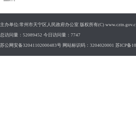
主办单位:常州市天宁区人民政府办公室 版权所有(C) www.cztn.gov.cn E-m
总访问量：
52089452 今日访问量：
7747
苏公网安备32041102000483号 网站标识码：3204020001
苏ICP备10