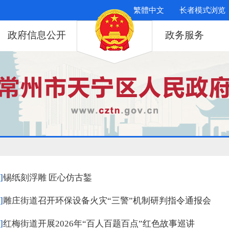
繁體中文
长者模式浏览
政府信息公开
政务服务
]
锡纸刻浮雕 匠心仿古錾
]
雕庄街道召开环保设备火灾“三警”机制研判指令通报会
]
红梅街道开展2026年“百人百题百点”红色故事巡讲