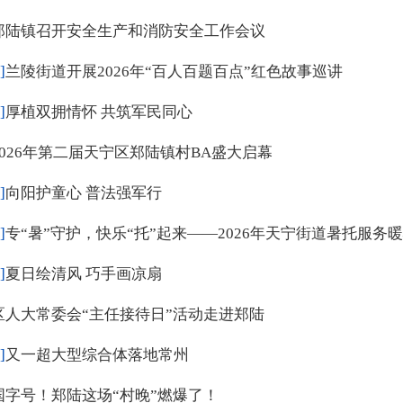
郑陆镇召开安全生产和消防安全工作会议
]
兰陵街道开展2026年“百人百题百点”红色故事巡讲
]
厚植双拥情怀 共筑军民同心
2026年第二届天宁区郑陆镇村BA盛大启幕
]
向阳护童心 普法强军行
]
专“暑”守护，快乐“托”起来——2026年天宁街道暑托服务暖
]
夏日绘清风 巧手画凉扇
区人大常委会“主任接待日”活动走进郑陆
]
又一超大型综合体落地常州
国字号！郑陆这场“村晚”燃爆了！