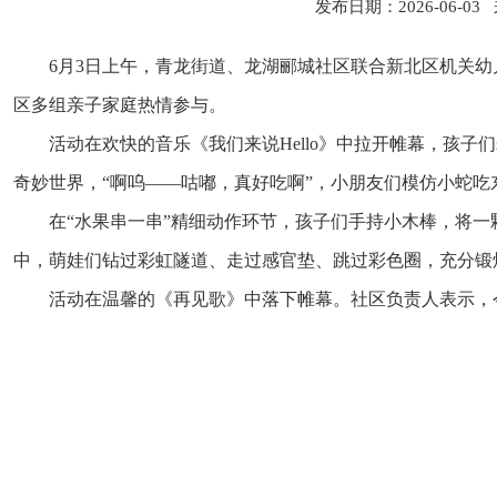
发布日期：2026-06
6月3日上午，青龙街道、龙湖郦城社区联合新北区机关幼
区多组亲子家庭热情参与。
活动在欢快的音乐《我们来说Hello》中拉开帷幕，孩
奇妙世界，“啊呜——咕嘟，真好吃啊”，小朋友们模仿小蛇
在“水果串一串”精细动作环节，孩子们手持小木棒，将一
中，萌娃们钻过彩虹隧道、走过感官垫、跳过彩色圈，充分锻
活动在温馨的《再见歌》中落下帷幕。社区负责人表示，