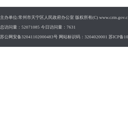
主办单位:常州市天宁区人民政府办公室 版权所有(C) www.cztn.gov.cn E-m
总访问量：
52071085 今日访问量：
7631
苏公网安备32041102000483号 网站标识码：3204020001
苏ICP备10