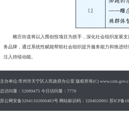
雕庄街道将以入围创投项目为抓手，深化社会组织发展支
务品牌，通过系统性赋能帮助社会组织提升服务能力和推进经
注入持续动能。
主办单位:常州市天宁区人民政府办公室 版权所有(C) www.cztn.gov.cn E-m
总访问量：
52089475 今日访问量：
7770
苏公网安备32041102000483号 网站标识码：3204020001
苏ICP备10