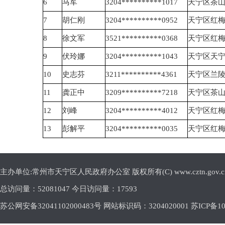
6
马军
3204**********1017
天宁区茶
7
胡仁刚
3204**********0952
天宁区红
8
徐文军
3521**********0368
天宁区红
9
伏玲娜
3204**********1043
天宁区天
10
史志芬
3211**********4361
天宁区兰
11
龚正中
3209**********7218
天宁区茶
12
刘峰
3204**********4012
天宁区红
13
彭解平
3204**********0035
天宁区红
主办单位:常州市天宁区人民政府办公室 版权所有(C) www.cztn.gov.cn E-m
总访问量：
52081047 今日访问量：
17593
苏公网安备32041102000483号 网站标识码：3204020001
苏ICP备10