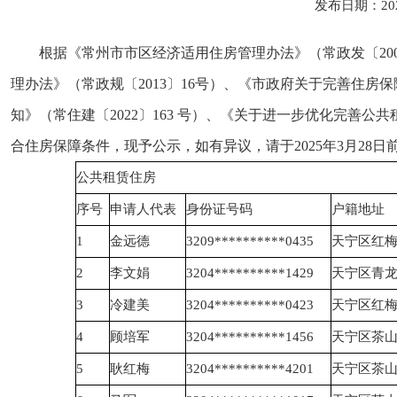
发布日期：20
根据《常州市市区经济适用住房管理办法》（常政发〔200
理办法》（常政规〔2013〕16号）、《市政府关于完善住房
知》（常住建〔2022〕163 号）、《关于进一步优化完善公
合住房保障条件，现予公示，如有异议，请于2025年3月28日前
公共租赁住房
序号
申请人代表
身份证号码
户籍地址
1
金远德
3209**********0435
天宁区红
2
李文娟
3204**********1429
天宁区青
3
冷建美
3204**********0423
天宁区红
4
顾培军
3204**********1456
天宁区茶
5
耿红梅
3204**********4201
天宁区茶