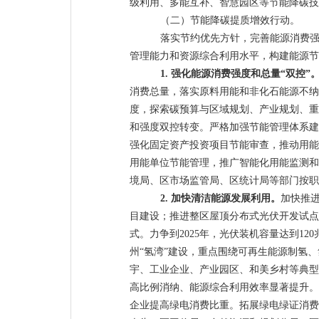
级利用、多能互补、智慧园区等节能降碳技
（二）节能降碳提质增效行动。
落实节约优先方针，完善能源消费
管理能力和资源综合利用水平，构建能源节
1.
强化能源消费强度和总量
“双控”
消费总量，落实原料用能和非化石能源不纳
度，探索碳预算与区域规划、产业规划、重
和强度双控转变。严格加强节能管理体系建
强化固定资产投资项目节能审查，推动用能
用能单位节能管理，推广智能化用能监测和
境局、区市场监管局、区统计局等部门按职
2.
加快清洁能源发展利用。
加快推
目建设；
推进整区屋顶分布式光伏开发试点
式。力争到
2025
年，光伏装机容量达到
120
州
“氢湾”
建设，重点围绕可再生能源制氢、
宇、工业企业、产业园区、和美乡村等典型
高比例消纳、能源综合利用效率显著提升。
企业提高绿电消费比重。拓展绿电绿证消费