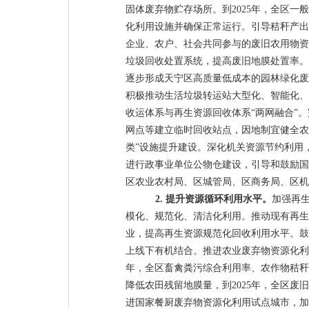
固体废弃物贮存场所。到
2025
年，全区一般
化利用设施并确保正常运行。引导秸秆产出
企业、农户、社会共同参与的废旧农用物资
垃圾回收处置系统，提高废旧地膜处置率。
逐步形成天宁区高质量低成本的园林绿化废
积极推动生活垃圾转运站大型化、智能化、
收运体系与再生资源回收体系
“两网融合”
网点等建立临时回收站点，因地制宜健全农
类
”
设施提升建设。深化机关资源节约利用
进行政事业单位公物仓建设，引导和鼓励国
区农业农村局、区城管局、区商务局、区机
2.
提升资源循环利用水平。
加强再
模化、规范化、清洁化利用。推动现有再生
业，提高再生资源规范化回收利用水平。鼓
上线下有机结合。
推进农业废弃物资源化利
年，全区畜禽粪污综合利用率、农作物秸秆
降低农田残留地膜量，到
2025
年，全区废旧
进国家餐厨废弃物资源化利用试点城市，加