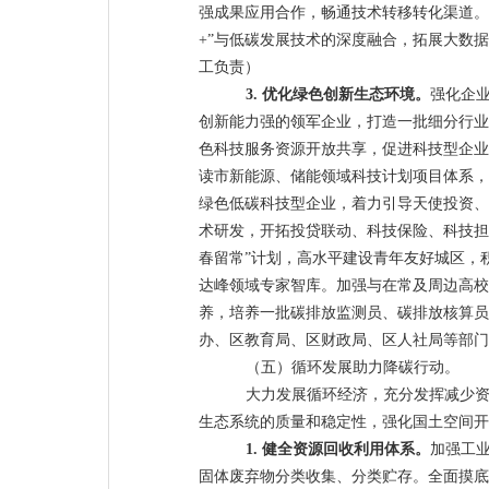
强成果应用合作，畅通技术转移转化渠道。
+”与低碳发
展技术的深度融合，拓展大数据
工负责）
3.
优化绿色创新生态环境。
强化企
创新能力强的领军企业，打造一批细分行业
色科技服务资源开放共享，促进科技型企业
读市新能源、储能领域科技计划项目体系，
绿色低碳科技型企业，着力引导天使投资、
术研发，开拓投贷联动、科技保险、科技担
春留常”计
划，高水平建设青年友好城区，
达峰领域专家智库。加强与在常及周边高校
养，培养一批碳排放监测员、碳排放核算员
办、区教育局、区财政局、区人社局等部门
（五）循环发展助力降碳行动。
大力发展循环经济，充分发挥减少
生态系统的质量和稳定性，强化国土空间开
1.
健全资源回收利用体系。
加强工
固体废弃物分类收集、分类贮存。全面摸底