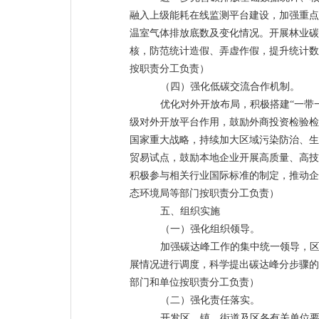
融入上级能耗在线监测平台建设，加强重点
温室气体排放底数及变化情况。开展林业碳
核，防范统计造假、弄虚作假，提升统计数
按职责分工负责）
（四）强化低碳交流合作机制。
优化对外开放布局，积极搭
建
“一带
级对外开放平台作用，鼓励外商投资检验检
国家重大战略，持续加大区域污染防治、生
贸易试点，鼓励本地企业开展高质量、高技
积极参与相关行业国际标准的制定，推动企
态环境局等部门按职责分工负责）
五、组织实施
（一）强化组织领导。
加强碳达峰工作的集中统一领导，
展情况进行调度，科学提出碳达峰分步骤的
部门和单位按职责分工负责）
（二）强化责任落实。
开发区、镇、街道及区各有关单位