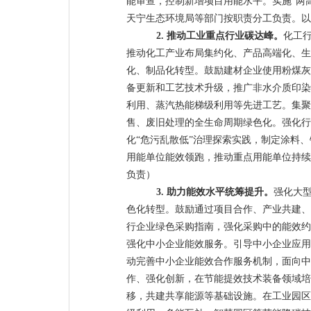
能审查，控制新增项目用能水平。实施
“两
天宁生态环境局等部门按职责分工负责。以
2.
推动工业重点行业碳达峰。
化工
推动化工产业布局集约化、产品高端化、生
化、制品化转型。鼓励建材企业使用粉煤灰
备更新和工艺技术升级，推广非水介质印染
利用、蒸汽热能梯级利用等先进工艺。集聚
售、废旧处理的全生命周期绿色化。强化行
化
“危污乱散低”治
理探索实践，制定涂料、
用能单位能效领跑，推动重点用能单位持续
负责）
3.
助力能效水平统筹提升。
强化大
色化转型。鼓励通过项目合作、产业共建、
行企业绿色采购指南，强化采购中的能效约
强化中小企业能效服务。引导中小企业应用
动完善中小企业能效合作服务机制，面向中
作、强化创新，在节能提效技术装备领域培
移，共建共享能源等基础设施。在工业园区