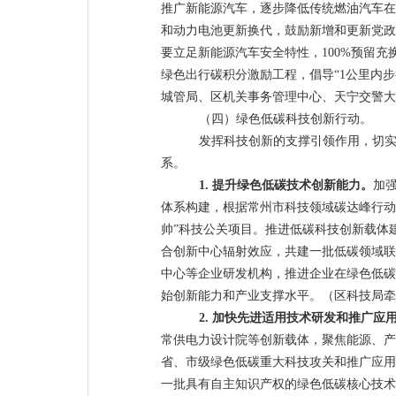
推广新能源汽车，逐步降低传统燃油汽车在
和动力电池更新换代，鼓励新增和更新党政
要立足新能源汽车安全特性，
100%
预留充
绿色出行碳积分激励工程，倡导
“1
公里内步
城管局、区机关事务管理中心、天宁交警大
（四）绿色低碳科技创新行动。
发挥科技创新的支撑引领作用，切
系。
1.
提升绿色低碳技术创新能力。
加
体系构建，根据常州市科技领域碳达峰行动
帅”科
技公关项目。推进低碳科技创新载体
合创新中心辐射效应，共建一批低碳领域联
中心等企业研发机构，推进企业在绿色低碳
始创新能力和产业支撑水平。
（区科技局牵
2.
加快先进适用技术研发和推广应
常供电力设计院等创新载体，聚焦能源、产
省、市级绿色低碳重大科技攻关和推广应用
一批具有自主知识产权的绿色低碳核心技术