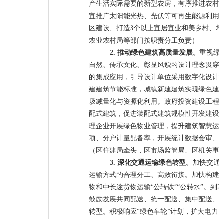
产生活实际需要的新型农房，
有序推进农村
宜推广太阳能光热、光伏等可再生能源利用
区建设、打造
3
个以上宜居宜业和美乡村、
农业农村局等部门按职责分工负责）
2.
推动绿色建筑高质量发展。
重视
自然、传承文化、彰显风貌的设计理念贯穿
的集成应用，引导设计单位采用数字化设计
建建筑节能标准，城镇新建建筑实现绿色建
圾减量化与资源化利用。
政府投资建设工程
配式建筑，促进装配式建筑规模性开发建设
理企业开展绿色物业管理，提升建筑智慧运
项、分户计量配备率，开展统计数据会审、
（
区住建局牵头，区市场监管局、区机关事
3.
深化交通运输绿色转型。
加快交
运输方式的合理分工、高效衔接。加快构建
物和中长途货物运
输
“公转铁”“公转水”。
到
鼓励发展共同配送、统一配送、集中配送、
转型。积极响
应
“绿色车轮”
计划，扩大电力