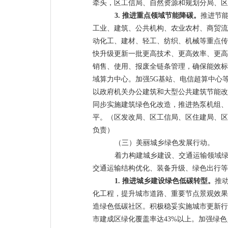
牵头，区工信局、自然资源和规划分局、区
3.
推进重点领域节能降碳。
推进节
工业、建筑、公共机构、农业农村、商贸流
动化工、建材、轻工、纺织、机械等重点传
快升级更新一批更高技术、更高效率、更高
销售、使用、报废全链条管理，确保能效标
域算力中心。加强
5G
基站、电信超算中心
以政府机关办公建筑和大型公共建筑节能改
同步实施建筑绿色化改造，推进热泵机组、
平。
（区发改局、区工信局、区住建局、区
负责）
（三）美丽城乡绿色发展行动。
着力构建城乡建设、交通运输领域
交通运输结构优化、装备升级、绿色出行等
1.
推进城乡建设绿色低碳转型。
推
化工程，提升城市道路、重要节点景观效果
造绿色低碳社区。积极稳妥实施城市更新行
市建成区绿化覆盖率达
43%
以上。加强绿色