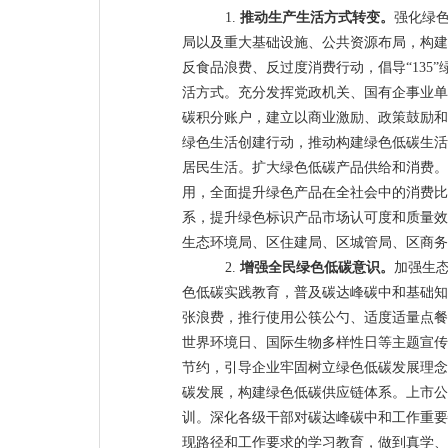
1.
推动生产生活方式转变。
强化绿
局以及重大基础设施、公共资源布局，构建
反食品浪费、反过度消费行动，倡导
“135”
活方式。充分发挥党政机关、国有企事业单
碳积分账户，建立以商业激励、政策鼓励和
绿色生活创建行动，推动构建绿色低碳生活
居民生活。扩大绿色低碳产品供给和消费
。
用，全面提升绿色产品在全社会中的消费比
系，提升绿色标识产品市场认可度和质量效
生态环境局、区住建局、区城管局、区商务
2.
增强全民绿色低碳意识。
加强生
色低碳实践教育，普及碳达峰碳中和基础知
张浪费，推行使用公筷公勺、适度适量点餐
世界环境日、国际生物多样性日等主题宣传
节约，引导企业牢固树立绿色低碳发展理念
碳发展，构建绿色低碳供应链体系。上市公
训。深化各级干部对碳达峰碳中和工作重要
现路径和工作要求的学习教育，做到真学、