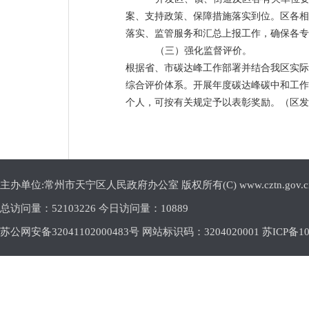
案、支持政策、保障措施落实到位。区各相
落实、监管服务和汇总上报工作，确保各专
（三）强化监督评价。
根据省、市碳达峰工作部署并结合我区实际
综合评价体系。开展年度碳达峰碳中和工作
个人，可按有关规定予以表彰奖励。
（区发
主办单位:常州市天宁区人民政府办公室 版权所有(C) www.cztn.gov.cn E-m
总访问量：
52103226 今日访问量：
10889
苏公网安备32041102000483号 网站标识码：3204020001
苏ICP备10