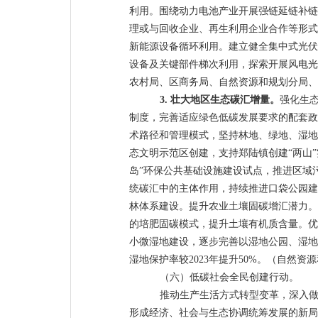
利用。围绕动力电池产业开展强链延链补链
理或与回收企业、再生利用企业合作等形式
新能源设备循环利用。建立健全集中式光伏
设备及关键部件梯次利用，探索开展风电光
农村局、区商务局、自然资源和规划分局、
3.
壮大地区生态碳汇增量。
强化生
制度，完善适应绿色低碳发展要求的配套政
术路径和管理模式，坚持林地、绿地、湿地
态文明示范区创建，支持郑陆镇创建“两山
岛”环保公共基础设施建设试点，推进区域
统碳汇中的主体作用，持续推进口袋公园建
林体系建设。
提升农业土壤固碳增汇潜力
。
的培肥固碳模式，提升土壤有机质含量。
优
小微湿地建设，逐步完善以湿地公园、湿地
湿地保护率较
2023
年提升
50%
。
（自然资源
（六）低碳社会全民创建行动。
推动生产生活方式转型变革，深入
形成经济、社会与生态协调统筹发展的新局