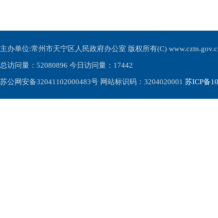
主办单位:常州市天宁区人民政府办公室 版权所有(C) www.cztn.gov.cn E-m
总访问量：
52080896 今日访问量：
17442
苏公网安备32041102000483号 网站标识码：3204020001
苏ICP备10