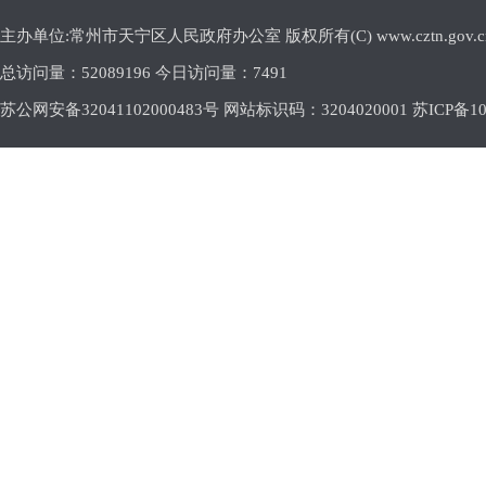
主办单位:常州市天宁区人民政府办公室 版权所有(C) www.cztn.gov.cn E-m
总访问量：
52089196 今日访问量：
7491
苏公网安备32041102000483号 网站标识码：3204020001
苏ICP备10