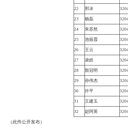
22
邢冰
320
23
杨磊
320
24
朱苏然
320
25
池筱霞
320
26
王云
320
27
凌皓
320
28
殷冠明
320
29
孙伟杰
320
30
许平
320
31
王建玉
320
32
赵阿英
320
（此件公开发布）