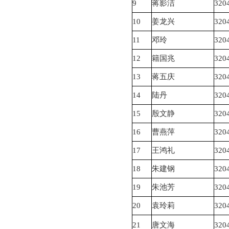
9
蒋影洁
320
10
姜龙兴
320
11
邓玲
320
12
籍国兆
320
13
蒋五庆
320
14
陆丹
320
15
殷文静
320
16
曹燕萍
320
17
王鸿礼
320
18
朱建钢
320
19
朱池芳
320
20
袁玲莉
320
21
唐文海
320