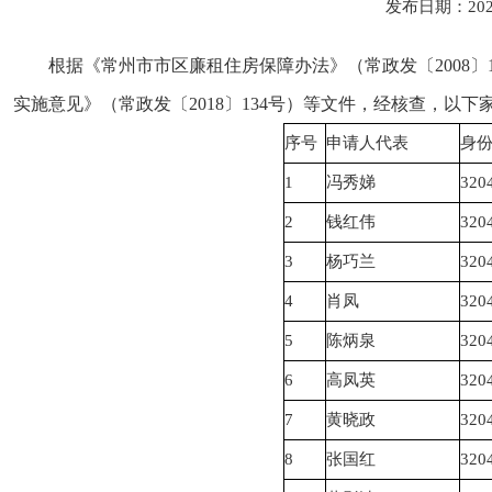
发布日期：202
根据《常州市市区廉租住房保障办法》（常政发〔2008〕
实施意见》（常政发〔2018〕134号）等文件，经核查，
序号
申请人代表
身
1
冯秀娣
320
2
钱红伟
320
3
杨巧兰
320
4
肖凤
320
5
陈炳泉
320
6
高凤英
320
7
黄晓政
320
8
张国红
320