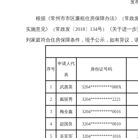
发布
根据《常州市市区廉租住房保障办法》（常政发〔
实施意见》（常政发〔2018〕134号）《关于进
列家庭符合住房保障条件，现予公示，如有异议，请于20
申请人代
序号
身份证号码
表
1
武惠英
3204**********088X
2
戴留秀
3204**********2221
3
梅全鑫
3204**********0016
4
赵国良
3204**********0810
5
吴亚军
3204**********1016