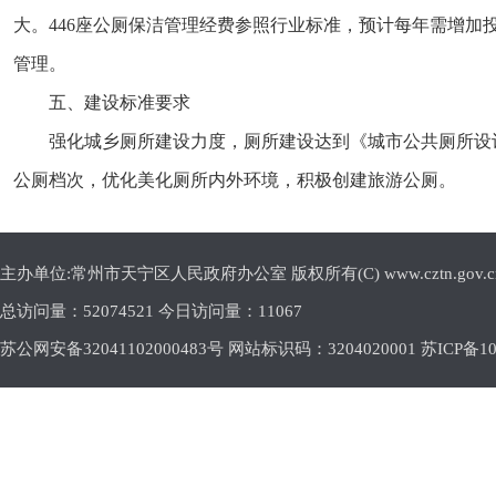
大。446座公厕保洁管理经费参照行业标准，预计每年需增加投
管理。
五、建设标准要求
强化城乡厕所建设力度，厕所建设达到《城市公共厕所设计标准》C
公厕档次，优化美化厕所内外环境，积极创建旅游公厕。
主办单位:常州市天宁区人民政府办公室 版权所有(C) www.cztn.gov.cn E-m
总访问量：
52074521 今日访问量：
11067
苏公网安备32041102000483号 网站标识码：3204020001
苏ICP备10