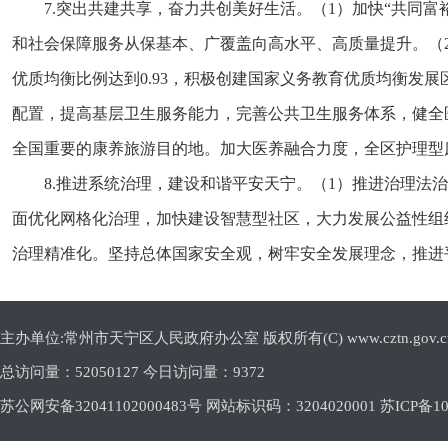
7.突出共建共享，奋力共创美好生活。（1）加快“共同
和社会保障服务从保基本、广覆盖向高水平、高质量提升。（2
优质均衡比例达到0.93，积极创建国家义务教育优质均衡发展
配置，提高基层卫生服务能力，完善公共卫生服务体系，健全
全国重要的康养旅游目的地。加大医养融合力度，全区护理型
8.推进系统治理，建设和谐平安天宁。（1）推进治理法
面优化网格化治理，加快建设智慧型社区，大力发展公益性组
治理精准化。坚持总体国家安全观，树牢安全发展理念，推进
主办单位:常州市天宁区人民政府办公室 版权所有(C) www.cztn.gov.cn E-m
总访问量：
52050127 今日访问量：
9372
苏公网安备32041102000483号 网站标识码：3204020001
苏ICP备10