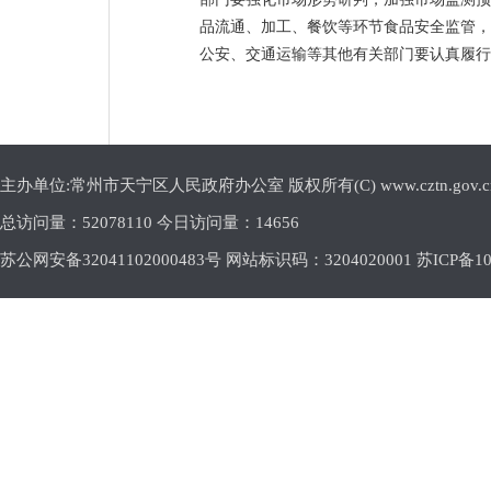
品流通、加工、餐饮等环节食品安全监管，
公安、交通运输等其他有关部门要认真履行
主办单位:常州市天宁区人民政府办公室 版权所有(C) www.cztn.gov.cn E-m
总访问量：
52078110 今日访问量：
14656
苏公网安备32041102000483号 网站标识码：3204020001
苏ICP备10