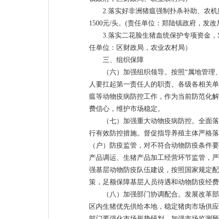
2.落实好非洲猪瘟强制扑杀补助、农机
1500元/头。(责任单位：郑陆镇政府，发
3.落实二花脸生猪血统保护专项资金
任单位：区财政局，农业农村局）
三、组织保障
（六）加强组织领导。按照“属地管理
人要扛起第一责任人的职责。各级各相关单
瘟等动物疫病防控工作，作为当前防范化解
费信心，维护市场稳定。
（七）加强重大动物疫病防控。全面落
行有效防控措施。督促指导养殖主体严格落
（户）防疫监管，对不符合动物防疫条件要
产品调运、生猪产品加工经营环节监管，严
强基层动物防疫队伍建设，按照国家规定配
策，足额保障基层人员待遇和动物防疫经费
（八）加强部门协调配合。发展改革部
区内生猪优先供给本地，稳定猪肉市场供应
部门要强化市场形势研判，加强市场监测预