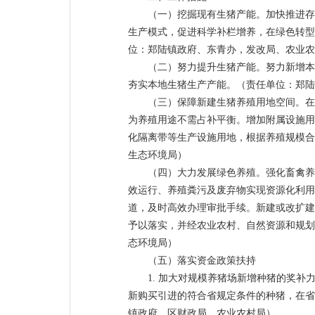
（一）挖掘现有生猪产能。加快推进存
生产模式，促进科学补栏增养，在绿色转型
位：郑陆镇政府、东青办，发改局、农业农
（二）努力提升生猪产能。努力新增本
夯实本地生猪生产产能。（责任单位：郑陆
（三）保障新建生猪养殖用地空间。在
为养殖用途不需占补平衡。增加附属设施用
化隔离带等生产设施用地，根据养殖规模合
生态环境局）
（四）大力发展绿色养殖。强化畜禽养
效运行、养殖粪污及废弃物实现资源化利用
道，及时高效办理审批手续。新建或改扩建
予以落实，并经农业农村、自然资源和规划
态环境局）
（五）落实资金政策扶持
1. 加大对规模养猪场新增种猪的奖补力度
新购买引进的符合省规定条件的种猪，在省奖补
镇政府，区财政局、农业农村局）