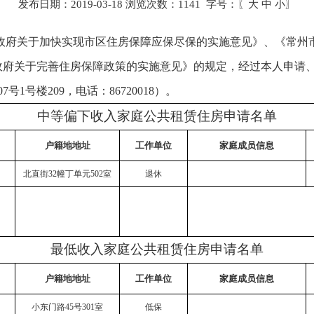
发布日期：2019-03-18 浏览次数：
1141
字号：〖
大
中
小
〗
政府关于加快实现市区住房保障应保尽保的实施意见》、《常州
政府关于完善住房保障政策的实施意见》的规定，经过本人申请
号楼209，电话：86720018）。
中等偏下收入家庭公共租赁住房申请名单
户籍地地址
工作单位
家庭成员信息
北直街
32
幢丁单元
502
室
退休
最低收入家庭公共租赁住房申请名单
户籍地地址
工作单位
家庭成员信息
小东门路
45
号
301
室
低保